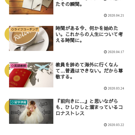
たその瞬間。
2020.04.21
時間がある今、何かを始めた
◇ライフコーチング
い。これからの人生について考
える時間に。
2020.04.17
教員を辞めて海外に行くなん
◇英語教師
て…普通はできない。だから尊
敬する。
2020.03.24
『前向きに…』と思いながら
◇留学準備
も、ひしひしと溜まっているコ
ロナストレス
2020.03.22